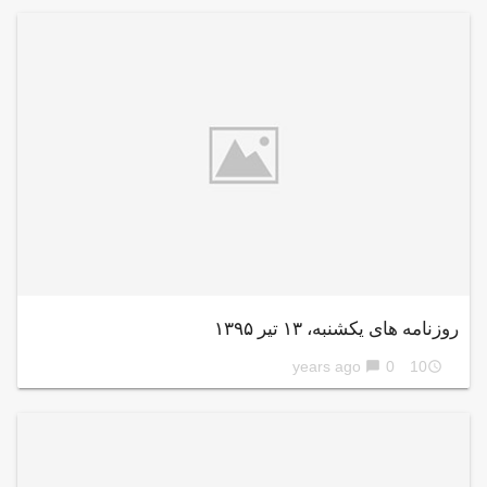
روزنامه های یکشنبه، ۱۳ تیر ۱۳۹۵
0
10 years ago
chat_bubble
access_time