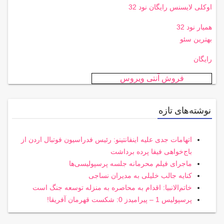
اوکلی لایسنس رایگان نود 32
همیار نود 32
بهترین سئو
رایگان
فروش آنتی ویروس
نوشته‌های تازه
اتهامات جدی علیه اینفانتینو: رئیس فدراسیون فوتبال اردن از
باج‌خواهی فیفا پرده برداشت
ماجرای فیلم محرمانه جلسه پرسپولیسی‌ها
کنایه جالب خلیلی به مدیران نساجی
خاتم‌الانبیا: اقدام به محاصره به منزله توسعه جنگ است
پرسپولیس 1 – پیرامیدز 0: شکست قهرمان آفریقا!