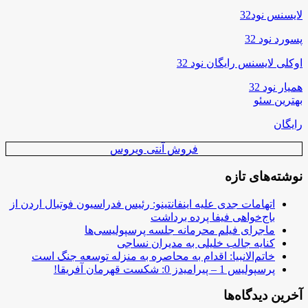
لایسنس نود32
پسورد نود 32
اوکلی لایسنس رایگان نود 32
همیار نود 32
بهترین سئو
رایگان
فروش آنتی ویروس
نوشته‌های تازه
اتهامات جدی علیه اینفانتینو: رئیس فدراسیون فوتبال اردن از
باج‌خواهی فیفا پرده برداشت
ماجرای فیلم محرمانه جلسه پرسپولیسی‌ها
کنایه جالب خلیلی به مدیران نساجی
خاتم‌الانبیا: اقدام به محاصره به منزله توسعه جنگ است
پرسپولیس 1 – پیرامیدز 0: شکست قهرمان آفریقا!
آخرین دیدگاه‌ها