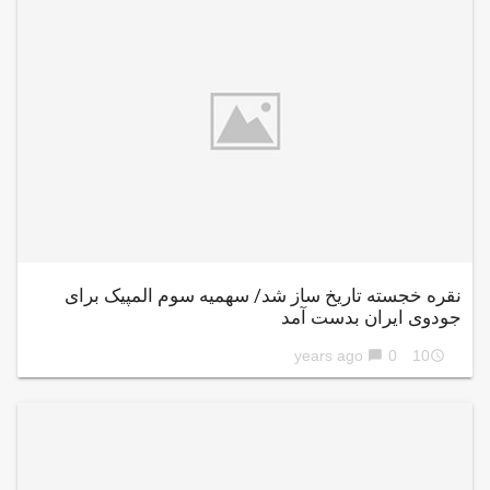
نقره خجسته تاریخ ساز شد/ سهمیه سوم المپیک برای
جودوی ایران بدست آمد
0
10 years ago
chat_bubble
access_time