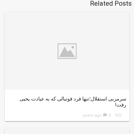
Related Posts
سرمربی استقلال؛تنها فرد فوتبالی که به عیادت یحیی
رفت!
0
9 years ago
chat_bubble
access_time