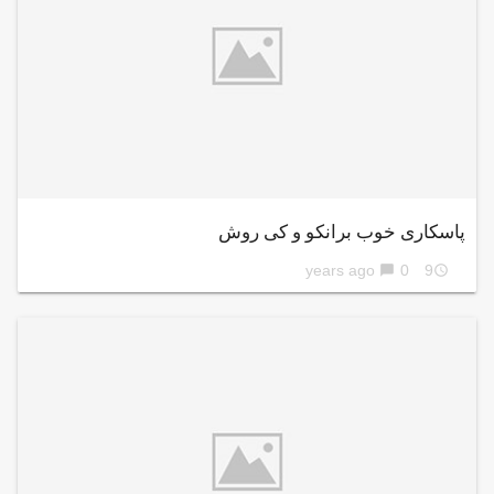
پاسکاری خوب برانکو و کی روش
0
9 years ago
chat_bubble
access_time