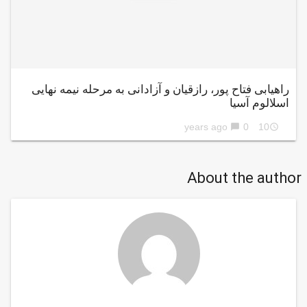
راهیابی فتاح پور، رازقیان و آزادانی به مرحله نیمه نهایی
اسلالوم آسیا
0
10 years ago
chat_bubble
access_time
About the author