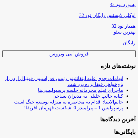
پسورد نود 32
اوکلی لایسنس رایگان نود 32
همیار نود 32
بهترین سئو
رایگان
فروش آنتی ویروس
نوشته‌های تازه
اتهامات جدی علیه اینفانتینو: رئیس فدراسیون فوتبال اردن از
باج‌خواهی فیفا پرده برداشت
ماجرای فیلم محرمانه جلسه پرسپولیسی‌ها
کنایه جالب خلیلی به مدیران نساجی
خاتم‌الانبیا: اقدام به محاصره به منزله توسعه جنگ است
پرسپولیس 1 – پیرامیدز 0: شکست قهرمان آفریقا!
آخرین دیدگاه‌ها
بایگانی‌ها