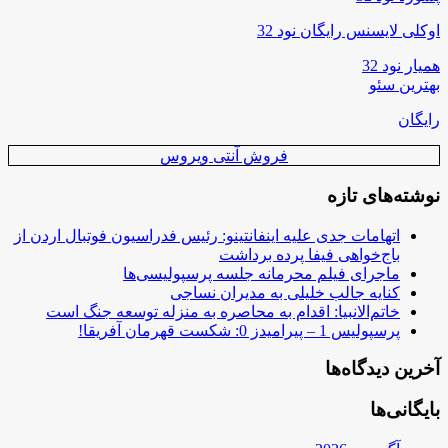
اوکلی لایسنس رایگان نود 32
همیار نود 32
بهترین سئو
رایگان
فروش آنتی ویروس
نوشته‌های تازه
اتهامات جدی علیه اینفانتینو: رئیس فدراسیون فوتبال اردن از
باج‌خواهی فیفا پرده برداشت
ماجرای فیلم محرمانه جلسه پرسپولیسی‌ها
کنایه جالب خلیلی به مدیران نساجی
خاتم‌الانبیا: اقدام به محاصره به منزله توسعه جنگ است
پرسپولیس 1 – پیرامیدز 0: شکست قهرمان آفریقا!
آخرین دیدگاه‌ها
بایگانی‌ها