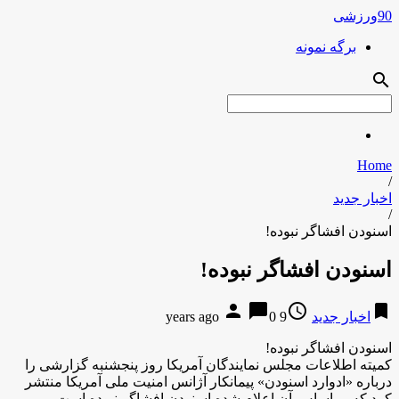
90ورزشی
برگه نمونه
search
Home
/
اخبار جدید
/
اسنودن افشاگر نبوده!
اسنودن افشاگر نبوده!
person
chat_bubble
access_time
bookmark
اخبار جدید
9 years ago
0
اسنودن افشاگر نبوده!
کمیته اطلاعات مجلس نمایندگان آمریکا روز پنجشنبه گزارشی را
درباره «ادوارد اسنودن» پیمانکار آژانس امنیت ملی آمریکا منتشر
کرد که بر اساس آن اعلام شده اسنودن افشاگر نبوده است.