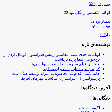
پسورد نود 32
اوکلی لایسنس رایگان نود 32
همیار نود 32
بهترین سئو
رایگان
نوشته‌های تازه
اتهامات جدی علیه اینفانتینو: رئیس فدراسیون فوتبال اردن از
باج‌خواهی فیفا پرده برداشت
ماجرای فیلم محرمانه جلسه پرسپولیسی‌ها
کنایه جالب خلیلی به مدیران نساجی
خاتم‌الانبیا: اقدام به محاصره به منزله توسعه جنگ است
پرسپولیس 1 – پیرامیدز 0: شکست قهرمان آفریقا!
آخرین دیدگاه‌ها
بایگانی‌ها
آگوست 2026