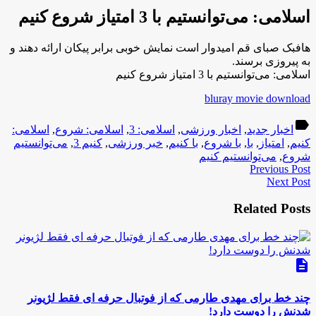
اسلامی: می‌توانستیم با 3 امتیاز شروع کنیم
هافبک صبای قم امیدوار است نمایش خوبی برابر پیکان ارائه دهند و
به پیروزی برسند.
اسلامی: می‌توانستیم با 3 امتیاز شروع کنیم
bluray movie download
label
اخبار جدید
,
اخبار ورزشی
,
اسلامی: 3
,
اسلامی: شروع
,
اسلامی:
کنیم
,
امتیاز
,
با
,
با شروع
,
با کنیم
,
خبر ورزشی
,
کنیم 3
,
می‌توانستیم
شروع
,
می‌توانستیم کنیم
Previous Post
Next Post
Related Posts
description
چند خط برای مهدی طارمی که از فوتبال حرفه ای فقط لژیونر
شدنش را دوست دارد!