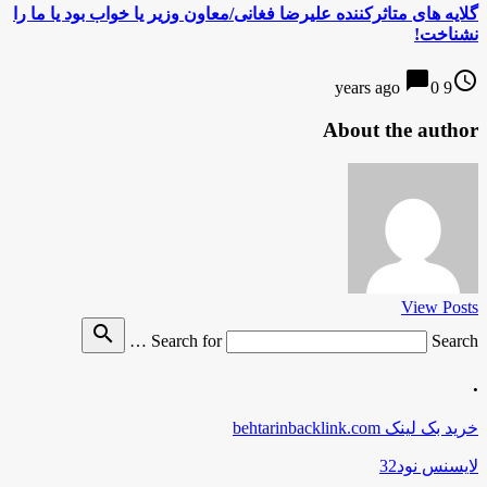
گلایه های متاثرکننده علیرضا فغانی/معاون وزیر یا خواب بود یا ما را
نشناخت!
chat_bubble
access_time
0
9 years ago
About the author
View Posts
search
Search for
Search …
.
خرید بک لینک behtarinbacklink.com
لایسنس نود32