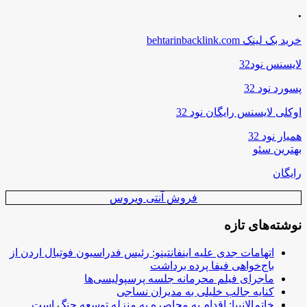
.
خرید بک لینک behtarinbacklink.com
لایسنس نود32
پسورد نود 32
اوکلی لایسنس رایگان نود 32
همیار نود 32
بهترین سئو
رایگان
فروش آنتی ویروس
نوشته‌های تازه
اتهامات جدی علیه اینفانتینو: رئیس فدراسیون فوتبال اردن از
باج‌خواهی فیفا پرده برداشت
ماجرای فیلم محرمانه جلسه پرسپولیسی‌ها
کنایه جالب خلیلی به مدیران نساجی
خاتم‌الانبیا: اقدام به محاصره به منزله توسعه جنگ است