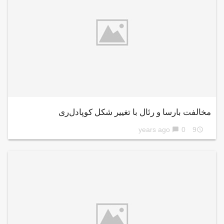
مخالفت بارسا و رئال با تغییر شکل کوپادل‌ری
0
9 years ago
chat_bubble
access_time