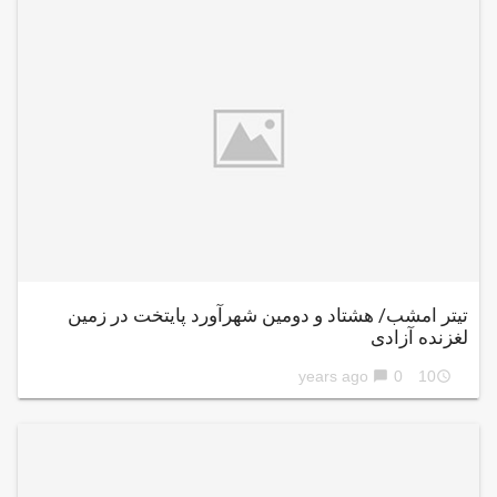
تیتر امشب/ هشتاد و دومین شهرآورد پایتخت در زمین
لغزنده آزادی
0
10 years ago
chat_bubble
access_time