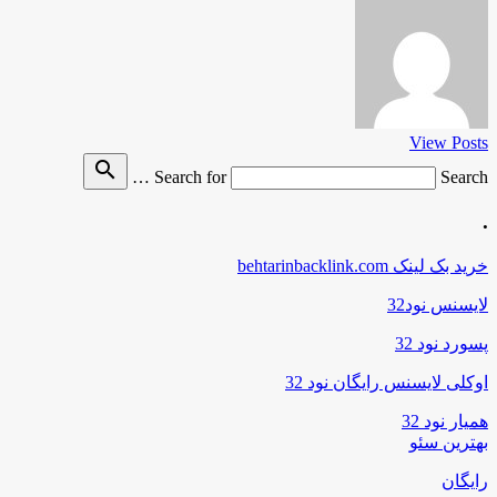
View Posts
search
Search for
Search …
.
خرید بک لینک behtarinbacklink.com
لایسنس نود32
پسورد نود 32
اوکلی لایسنس رایگان نود 32
همیار نود 32
بهترین سئو
رایگان