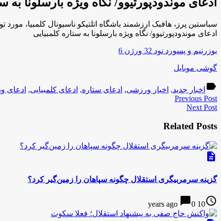
ادعای موندودپورتیوو/ نگاه ویژه بارسلونا به ست
سباستین پرز، هافبک ارزشمند باشگاه اتلتیکو ناسیونال کلمبیا، مورد ت
ادعای موندودپورتیوو/ نگاه ویژه بارسلونا به ستاره کلمبیایی
یوزرنیم و پسورد نود 32 ورژن 6
گوشی موبایل
label
اخبار جدید
,
اخبار ورزشی
,
ادعای ستاره
,
ادعای کلمبیایی
,
ادعای وی
Previous Post
Next Post
Related Posts
description
گزینه سرمربیگری استقلال چگونه سپاهان را زمین‌گیر کرد؟
chat_bubble
access_time
0
10 years ago