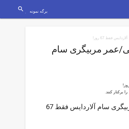
search
برگه نمونه
ایس فقط 67 روز!
لی/عمر مربیگری سام
اخراج سرمربی انگلیس به جرم دلالی/عمر مربیگری سام آلاردایس فقط 67