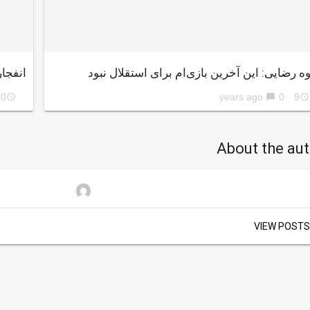
وه رضایی: این آخرین بازی‌ام برای استقلال نبود
انفجا
ars ago
0
9 years ago
access_time
chat_bubble
access_time
About the au
VIEW POSTS