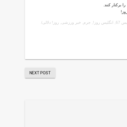
س 67
,
انگلیس روز!
,
جرم
,
خبر ورزشی
,
روز! دلالی/
NEXT POST