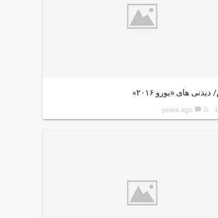
یدنی های «یورو ۲۰۱۶»
0
10 ye
chat_bubble