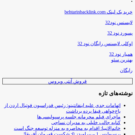
خرید بک لینک behtarinbacklink.com
لایسنس نود32
پسورد نود 32
اوکلی لایسنس رایگان نود 32
همیار نود 32
بهترین سئو
رایگان
فروش آنتی ویروس
نوشته‌های تازه
اتهامات جدی علیه اینفانتینو: رئیس فدراسیون فوتبال اردن از
باج‌خواهی فیفا پرده برداشت
ماجرای فیلم محرمانه جلسه پرسپولیسی‌ها
کنایه جالب خلیلی به مدیران نساجی
خاتم‌الانبیا: اقدام به محاصره به منزله توسعه جنگ است
پرسپولیس 1 – پیرامیدز 0: شکست قهرمان آفریقا!