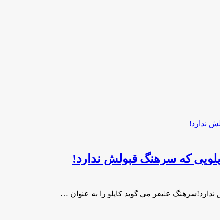
اپلویی که سرهنگ قبولش ندارد!
 ندارد!سرهنگ علیفر می گوید کاپلو را به عنوان …