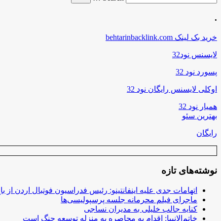
.
خرید بک لینک behtarinbacklink.com
لایسنس نود32
پسورد نود 32
اوکلی لایسنس رایگان نود 32
همیار نود 32
بهترین سئو
رایگان
نوشته‌های تازه
اتهامات جدی علیه اینفانتینو: رئیس فدراسیون فوتبال اردن از ب
ماجرای فیلم محرمانه جلسه پرسپولیسی‌ها
کنایه جالب خلیلی به مدیران نساجی
خاتم‌الانبیا: اقدام به محاصره به منزله توسعه جنگ است