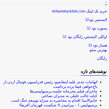
.
خرید بک لینک behtarinbacklink.com
لایسنس نود32
پسورد نود 32
اوکلی لایسنس رایگان نود 32
همیار نود 32
بهترین سئو
رایگان
نوشته‌های تازه
اتهامات جدی علیه اینفانتینو: رئیس فدراسیون فوتبال اردن از
باج‌خواهی فیفا پرده برداشت
ماجرای فیلم محرمانه جلسه پرسپولیسی‌ها
کنایه جالب خلیلی به مدیران نساجی
خاتم‌الانبیا: اقدام به محاصره به منزله توسعه جنگ است
پرسپولیس 1 – پیرامیدز 0: شکست قهرمان آفریقا!