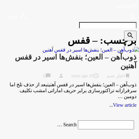
90ورزشی
search
برگه نمونه
search
برچسب:
– قفس
ذوب‌آهن – العین؛ بنفش‌ها اسیر در قفس
آهنین
chat_bubble
person
access_time
bookmark
اخبار جدید
10 years ago
0
ذوب‌آهن – العین؛ بنفش‌ها اسیر در قفس آهنینبعد از حذف تلخ اما
سرفرازانه تراکتورسازی برابر حریف اماراتی امشب تکلیف
دومین …
View article...
Search
Search …
for