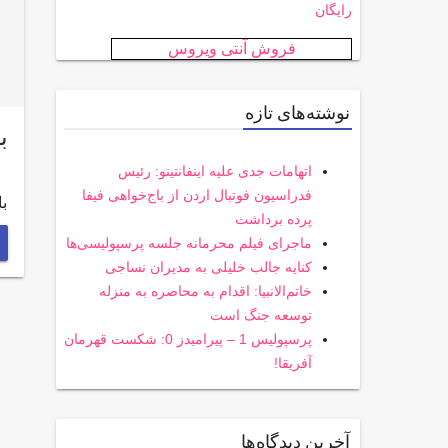
رایگان
فروش آنتی ویروس
نوشته‌های تازه
با برد 3 ب
اتهامات جدی علیه اینفانتینو: رئیس
فدراسیون فوتبال اردن از باج‌خواهی فیفا
با برد 3 بر صفر مقاب
پرده برداشت
ماجرای فیلم محرمانه جلسه پرسپولیسی‌ها
کنایه جالب خلیلی به مدیران نساجی
خاتم‌الانبیا: اقدام به محاصره به منزله
توسعه جنگ است
پرسپولیس 1 – پیرامیدز 0: شکست قهرمان
آفریقا!
آخرین دیدگاه‌ها