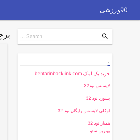
90ورزشی
بر
Search
search
Search …
for
.
خرید بک لینک behtarinbacklink.com
لایسنس نود32
پسورد نود 32
اوکلی لایسنس رایگان نود 32
همیار نود 32
بهترین سئو