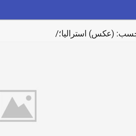
چسب:
(عکس) استرالیا؛/