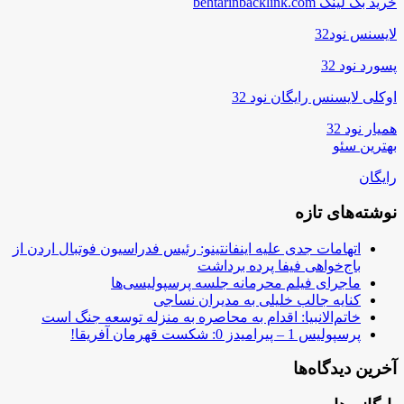
خرید بک لینک behtarinbacklink.com
لایسنس نود32
پسورد نود 32
اوکلی لایسنس رایگان نود 32
همیار نود 32
بهترین سئو
رایگان
نوشته‌های تازه
اتهامات جدی علیه اینفانتینو: رئیس فدراسیون فوتبال اردن از
باج‌خواهی فیفا پرده برداشت
ماجرای فیلم محرمانه جلسه پرسپولیسی‌ها
کنایه جالب خلیلی به مدیران نساجی
خاتم‌الانبیا: اقدام به محاصره به منزله توسعه جنگ است
پرسپولیس 1 – پیرامیدز 0: شکست قهرمان آفریقا!
آخرین دیدگاه‌ها