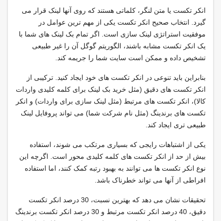
انکر تکست یا متن لنگر، کلماتی هستند که روی آنها لینک قرار می
گیرد. انتخاب صحیح انکر تکست یکی از مهم ترین عوامل در
موفقیت استراتژی لینک سازی است. اگر تمام بک لینک های شما با
یک انکر تکست مشابه باشند، الگوریتم گوگل آن را غیر طبیعی
تشخیص داده و ممکن است سایت شما را جریمه کند.
بنابراین باید تنوعی در انکر تکست های خود ایجاد کنید. ترکیبی از
انکر تکست های دقیق (مثل خرید بک لینک برای کلمه کلیدی واردات
کالا)، انکر تکست های مرتبط (مثل لینک سازی برای واردات) و انکر
تکست های برندینگ (مثل نام شرکت شما) می تواند پروفایل لینک
طبیعی تری ایجاد کند.
یکی از اشتباهات رایجی که بسیاری مرتکب می شوند، استفاده
بیش از حد از انکر تکست های کلمه کلیدی محور است. اگرچه این
نوع انکر تکست ها می توانند به بهبود رتبه کمک کنند، اما استفاده
افراطی از آنها می تواند خطرناک باشد.
تحقیقات نشان می دهد که بهترین نسبت، 30 درصد انکر تکست
دقیق، 40 درصد انکر تکست مرتبط و 30 درصد انکر تکست برندینگ