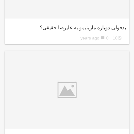
بدقولی دوباره ماریتیمو به علیرضا حقیقی؟
0
10 years ago
chat_bubble
access_time