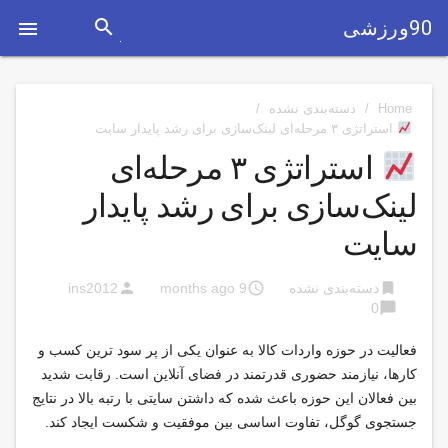
search
90ورزشی

Home
/
دسته‌بندی نشده
/
استراتژی ۳ مرحله‌ای لینک‌سازی برای رشد پایدار سایت
استراتژی ۳ مرحله‌ای
لینک‌سازی برای رشد پایدار
سایت
person
access_time
bookmark
دسته‌بندی نشده
9 months ago
ins2012
chat_bubble
0
فعالیت در حوزه واردات کالا به عنوان یکی از پر سود ترین کسب و
کارها، نیازمند حضوری قدرتمند در فضای آنلاین است. رقابت شدید
بین فعالان این حوزه باعث شده که داشتن سایتی با رتبه بالا در نتایج
جستجوی گوگل، تفاوت اساسی بین موفقیت و شکست ایجاد کند.