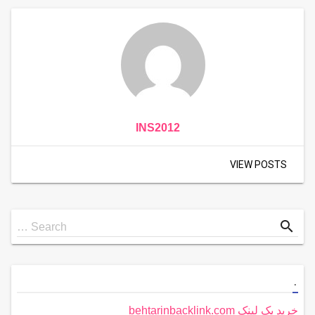
INS2012
VIEW POSTS
Search
search
Search …
for
.
خرید بک لینک behtarinbacklink.com