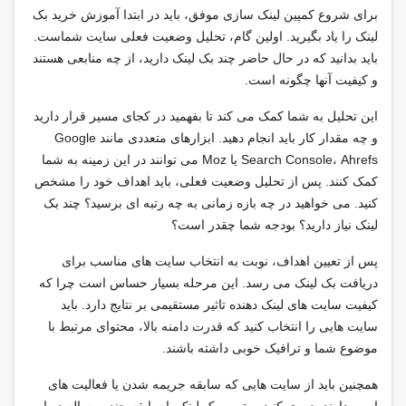
برای شروع کمپین لینک سازی موفق، باید در ابتدا آموزش خرید بک
لینک را یاد بگیرید. اولین گام، تحلیل وضعیت فعلی سایت شماست.
باید بدانید که در حال حاضر چند بک لینک دارید، از چه منابعی هستند
و کیفیت آنها چگونه است.
این تحلیل به شما کمک می کند تا بفهمید در کجای مسیر قرار دارید
و چه مقدار کار باید انجام دهید. ابزارهای متعددی مانند Google
Search Console، Ahrefs یا Moz می توانند در این زمینه به شما
کمک کنند. پس از تحلیل وضعیت فعلی، باید اهداف خود را مشخص
کنید. می خواهید در چه بازه زمانی به چه رتبه ای برسید؟ چند بک
لینک نیاز دارید؟ بودجه شما چقدر است؟
پس از تعیین اهداف، نوبت به انتخاب سایت های مناسب برای
دریافت بک لینک می رسد. این مرحله بسیار حساس است چرا که
کیفیت سایت های لینک دهنده تاثیر مستقیمی بر نتایج دارد. باید
سایت هایی را انتخاب کنید که قدرت دامنه بالا، محتوای مرتبط با
موضوع شما و ترافیک خوبی داشته باشند.
همچنین باید از سایت هایی که سابقه جریمه شدن یا فعالیت های
اسپم دارند، دوری کنید. بهترین بک لینک با سابقه چندین ساله در این