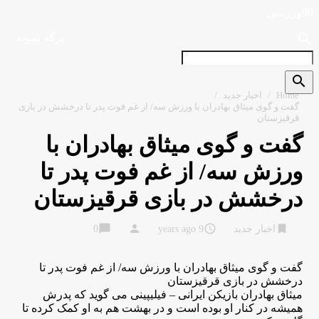
90ورزشی
search
برگه نمونه
search
Home
/
اخبار جدید
/
گفت و گوی میثاق بهادران با ورزش سه/ از غم فوت پدر تا درخشش در بازی
قرقیزستان
گفت و گوی میثاق بهادران با
ورزش سه/ از غم فوت پدر تا
درخشش در بازی قرقیزستان
chat_bubble
person
access_time
bookmark
اخبار جدید
9 years ago
0
گفت و گوی میثاق بهادران با ورزش سه/ از غم فوت پدر تا
درخشش در بازی قرقیزستان
میثاق بهادران بازیکن ایرانی – فیلیپینی می گوید که پدرش
همیشه در کنار او بوده است و در بهشت هم به او کمک کرده تا