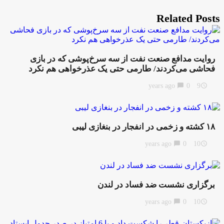
Related Posts
روایت مدافع صنعت نفت از سه سرخ‌پوشی که در بازی
فحاشی می‌کردند/ طارمی حتی یک عذرخواهی هم نکرد
chat_bubble
0
9 years ago
access_time
۱۸ کشته و زخمی در انفجار در بنغازی لیبی
chat_bubble
0
10 years ago
access_time
برگزاری نشست ضد فساد در لندن
chat_bubble
0
10 years ago
access_time