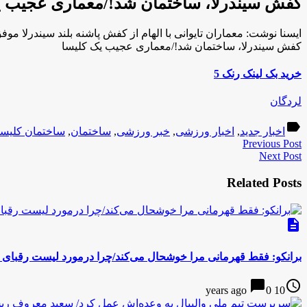
کفش سیندرلا، ساختمان شد!/معماری عجیب ی
ایسنا نوشت: معماران تایوانی با الهام از کفش پاشنه بلند سیندرلا 
کفش سیندرلا، ساختمان شد!/معماری عجیب یک کلیسا
خرید بک لینک رنک 5
لردگان
label
اخبار جدید
,
اخبار ورزشی
,
خبر ورزشی
,
ساختمان
,
ساختمان کلیسا
Previous Post
Next Post
Related Posts
description
برانکو: فقط قهرمانی مرا خوشحال می‌کند/چرا درمورد لیست رقبای م
chat_bubble
access_time
0
10 years ago