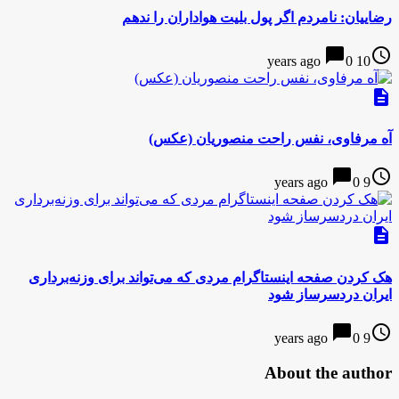
رضاییان: نامردم اگر پول بلیت هواداران را ندهم
chat_bubble
access_time
0
10 years ago
description
آه مرفاوی، نفس راحت منصوریان (عکس)
chat_bubble
access_time
0
9 years ago
description
هک کردن صفحه اینستاگرام مردی که می‌تواند برای وزنه‌برداری
ایران دردسرساز شود
chat_bubble
access_time
0
9 years ago
About the author