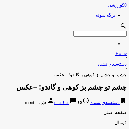
90ورزشی
برگه نمونه
search
Home
/
دسته‌بندی نشده
/
چشم تو چشم بز کوهی و گاندو! +عکس
چشم تو چشم بز کوهی و گاندو! +عکس
person
chat_bubble
access_time
bookmark
دسته‌بندی نشده
8 months ago
0
ins2012
صفحه اصلی
فوتبال