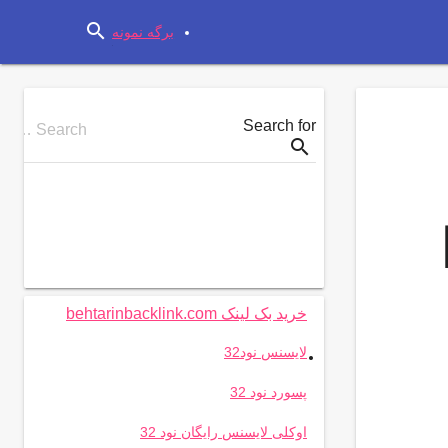
search
برگه نمونه
Search for
Search …
search
خرید بک لینک behtarinbacklink.com
.
لایسنس نود32
پسورد نود 32
اوکلی لایسنس رایگان نود 32