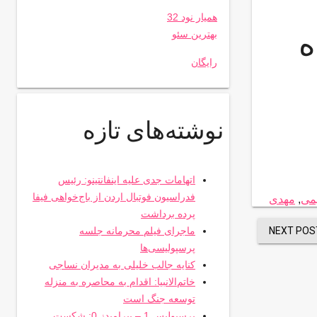
همیار نود 32
ه
بهترین سئو
رایگان
نوشته‌های تازه
اتهامات جدی علیه اینفانتینو: رئیس
فدراسیون فوتبال اردن از باج‌خواهی فیفا
می
,
مهدی
پرده برداشت
NEXT POS
ماجرای فیلم محرمانه جلسه
پرسپولیسی‌ها
کنایه جالب خلیلی به مدیران نساجی
خاتم‌الانبیا: اقدام به محاصره به منزله
توسعه جنگ است
پرسپولیس 1 – پیرامیدز 0: شکست