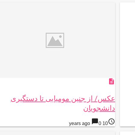
description
عکس/ از جنین مومیایی تا دستگیری
دانشجویان
chat_bubble
access_time
0
10 years ago