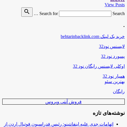
View Posts
search
Search for
Search …
.
خرید بک لینک behtarinbacklink.com
لایسنس نود32
پسورد نود 32
اوکلی لایسنس رایگان نود 32
همیار نود 32
بهترین سئو
رایگان
فروش آنتی ویروس
نوشته‌های تازه
اتهامات جدی علیه اینفانتینو: رئیس فدراسیون فوتبال اردن از