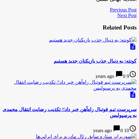
Previous Post
Next Post
Related Posts
description
کونته: به دنبال جذب بازیکنان جدید هستیم
chat_bubble
access_time
0
9 years ago
description
سرپرست تیم فوتبال راه‌آهن خبر داد؛/ تکذیب رضایت انتقال محمدی
به پرسپولیس
chat_bubble
access_time
0
10 years ago