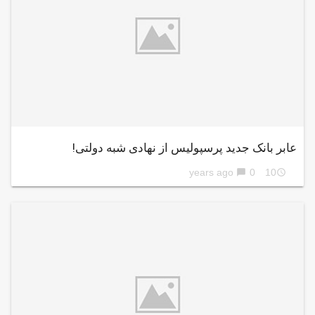
عابر بانک جدید پرسپولیس از نهادی شبه دولتی!
0
10 years ago
chat_bubble
access_time