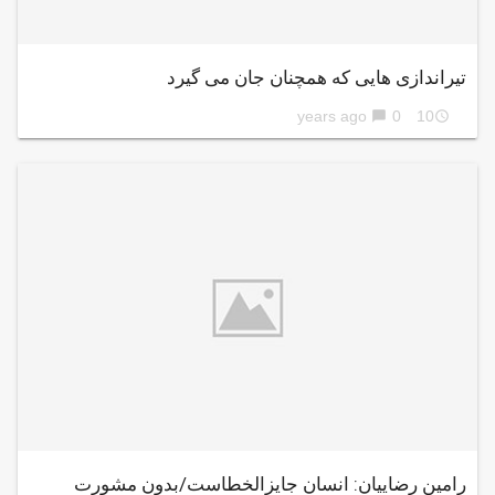
تیراندازی هایی که همچنان جان می گیرد
0
10 years ago
chat_bubble
access_time
رامین رضاییان: انسان جایزالخطاست/بدون مشورت