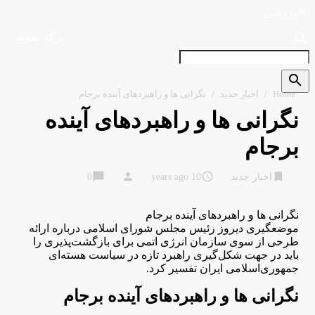
90ورزشی
search
برگه نمونه
search
Home
/
اخبار جدید
/
نگرانی ها و راهبردهای آینده برجام
نگرانی ها و راهبردهای آینده
برجام
chat_bubble
person
access_time
bookmark
اخبار جدید
10 years ago
0
نگرانی ها و راهبردهای آینده برجام
موضعگیری دیروز رئیس مجلس شورای اسلامی درباره ارائه
طرحی از سوی سازمان انرژی اتمی برای بازگشت‌پذیری را
باید در جهت شکل‌گیری راهبرد تازه در سیاست هسته‌ای
جمهوری‌اسلامی ایران تفسیر کرد.
نگرانی ها و راهبردهای آینده برجام