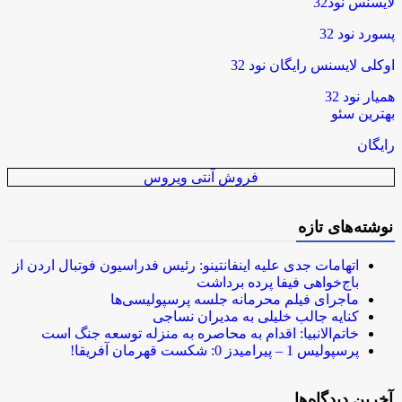
لایسنس نود32
پسورد نود 32
اوکلی لایسنس رایگان نود 32
همیار نود 32
بهترین سئو
رایگان
فروش آنتی ویروس
نوشته‌های تازه
اتهامات جدی علیه اینفانتینو: رئیس فدراسیون فوتبال اردن از
باج‌خواهی فیفا پرده برداشت
ماجرای فیلم محرمانه جلسه پرسپولیسی‌ها
کنایه جالب خلیلی به مدیران نساجی
خاتم‌الانبیا: اقدام به محاصره به منزله توسعه جنگ است
پرسپولیس 1 – پیرامیدز 0: شکست قهرمان آفریقا!
آخرین دیدگاه‌ها