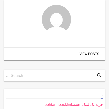
VIEW POSTS
Search
search
Search …
for
.
خرید بک لینک behtarinbacklink.com