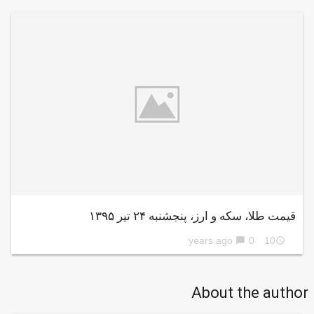
قیمت طلا، سکه و ارز، پنجشنبه ۲۴ تیر ۱۳۹۵
0
10 years ago
chat_bubble
access_time
About the author