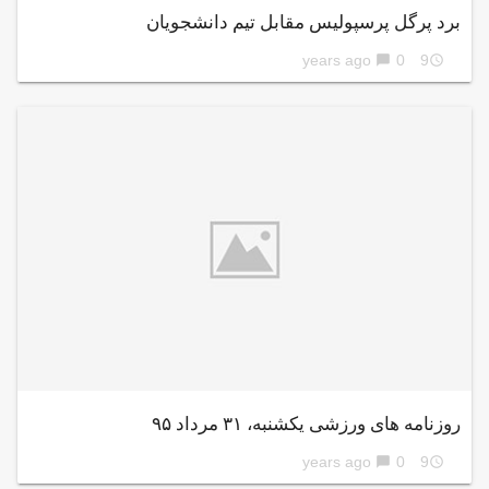
برد پرگل پرسپولیس مقابل تیم دانشجویان
0
9 years ago
chat_bubble
access_time
روزنامه های ورزشی یکشنبه، ۳۱ مرداد ۹۵
0
9 years ago
chat_bubble
access_time