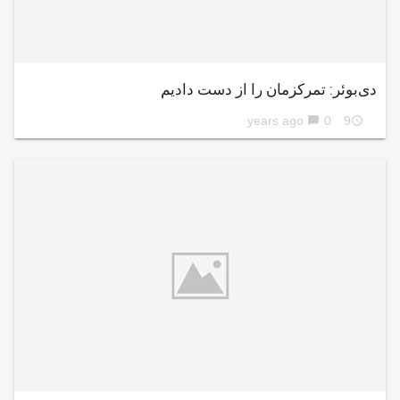
دی‌بوئر: تمرکزمان را از دست دادیم
0
9 years ago
chat_bubble
access_time