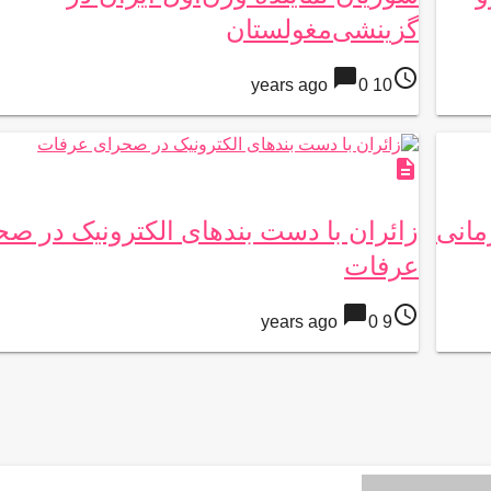
گزینشی‌مغولستان
chat_bubble
access_time
0
10 years ago
description
مانی
زائران با دست بندهای الکترونیک در ص
عرفات
chat_bubble
access_time
0
9 years ago