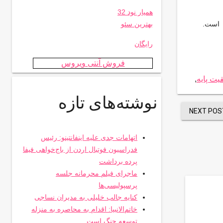
همیار نود 32
ن است.
بهترین سئو
رایگان
فروش آنتی ویروس
یت پایه
,
نوشته‌های تازه
NEXT POS
اتهامات جدی علیه اینفانتینو: رئیس
فدراسیون فوتبال اردن از باج‌خواهی فیفا
پرده برداشت
ماجرای فیلم محرمانه جلسه
پرسپولیسی‌ها
کنایه جالب خلیلی به مدیران نساجی
خاتم‌الانبیا: اقدام به محاصره به منزله
توسعه جنگ است