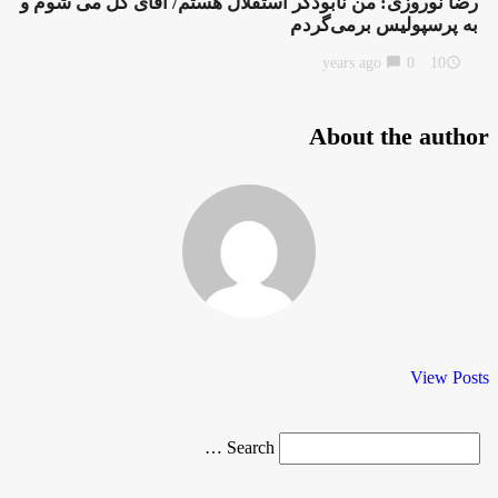
رضا نوروزی: من نابودگر استقلال هستم/ آقای گل می شوم و
به پرسپولیس برمی‌گردم
chat_bubble
0
10 years ago
access_time
About the author
View Posts
Search
Search …
for