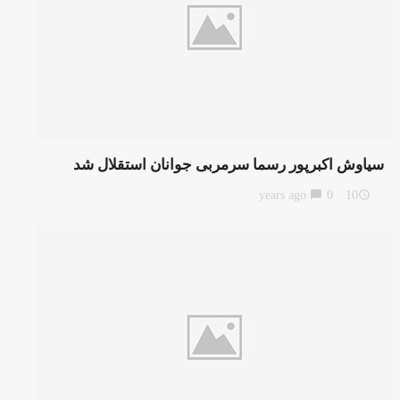
سیاوش اکبرپور رسما سرمربی جوانان استقلال شد
chat_bubble
0
10 years ago
access_time