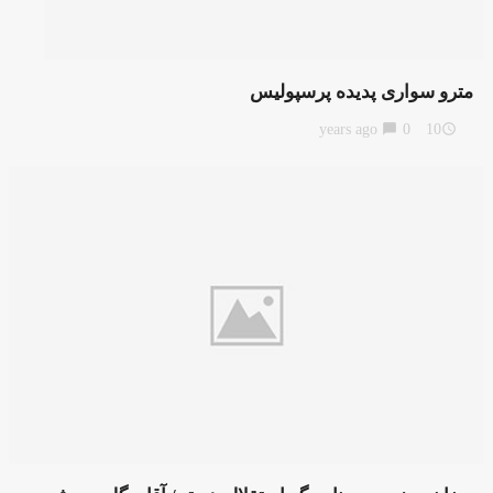
مترو سواری پدیده پرسپولیس
chat_bubble
0
10 years ago
access_time