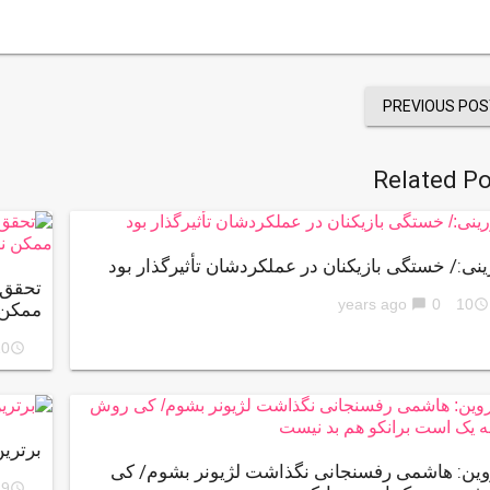
PREVIOUS POS
Related Po
ینی:/ خستگی بازیکنان در عملکردشان تأثیرگذار بود
تحقق 
0
10 years ago
chat_bubble
access_time
ممکن
ars ago
access_time
برترین
وین: هاشمی رفسنجانی نگذاشت لژیونر بشوم/ کی
9 years ago
access_time