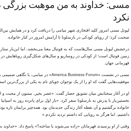
مسی: خداوند به من موهبت بزرگی د
نکرد
صحبت کرد؛ از رویای کودکی در بارسلونا تا آرامش امروز در کنار خانواده.
درخشش لیونل مسی سال‌هاست که به فوتبال معنا می‌بخشد، اما این‌بار ستاره
زمین فوتبال است؛ از کودکی در روساریو و سال‌های شکل‌گیری رویاهایش در بار
قهرمانی جهان.
مسی در نشست «America Business Forum» در می
موفقیت‌هایی گفت که او را از یک نوجوان جویای نام به یکی از بزرگ‌ترین اسط
او در آغاز سخنانش میان تشویق حضار گفت: «عصر بخیر، ممنون از محبت و 
نخستین‌بار با پدرش به بارسلونا سفر کرد: «بار اول برای پانزده روز به اسپانیا ر
خانواده برگشتیم و آن نقطه آغاز زندگی جدیدمان بود. همه‌چیز برایمان تازه 
داشتیم، اما هرگز به رویایی که داشتم تردید نکردم.»
وقتی از او پرسیدند قهرمانان «زاده می‌شوند یا ساخته؟» پاسخ داد: «خداوند ب