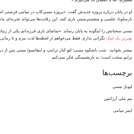
او در پایان درباره پروژه جدیدش گفت: «پروژه مسی‌کاپ در میامی فرصتی است 
بارسلونا، چلسی و منچسترسیتی بازی کنند. این رقابت‌ها می‌تواند تجربه‌ای مان
مسی سخنانش را اینگونه به پایان رساند: «تماشای بازی فرزندانم یکی از زی
بهترین بک لینک
نگرانی ندارم. فقط می‌خواهم از لحظه‌ها لذت ببرم و تا زمانی 
بیشتر بخوانید: شب باشکوه مسی؛ لئو کنار ترامپ و اینفانتینو/ مسی پس از
برایم سخت است؛ به بازنشستگی فکر نمی‌کنم
برچسب‌ها
لیونل مسی
تیم ملی آرژانتین
اینتر میامی