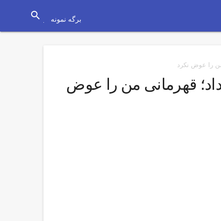
search
برگه نمونه
من را عوض نکرد
اد؛ قهرمانی من را عوض