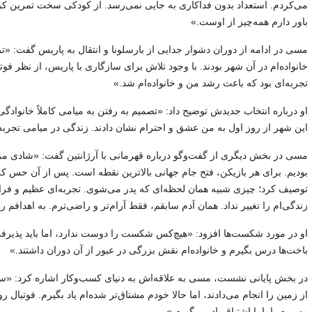
می‌کردم. استعداد بدون فداکاری به جایی نمی‌رسد. از کودکی سخت تمرین ک
باور دارم همه‌چیز از اوست.»
مسی در ادامه از دوران دشوار جدایی از بارسلونا و انتقال به پاریس گفت: «ت
خانواده‌ام در آن شهر بودند. با وجود تلاش برای سازگاری با پاریس، از نظر 
تجربه‌ای بود که باعث رشد من و خانواده‌ام شد.»
او درباره انتخاب جدیدش توضیح داد: «تصمیم به رفتن به میامی کاملاً خانوادگ
این شهر از روز اول به من عشق و احترام نشان دادند. زندگی در میامی تجربه‌
مسی در بخش دیگری از گفت‌وگو درباره قهرمانی با آرژانتین گفت: «شادی مردم
بودیم. برای هر بازیکن، فتح جام جهانی بالاترین نقطه است. پس از آن حس 
توصیف کرد؛ چیزی شبیه همان لحظه‌ای که پدر می‌شوی. تجربه‌ای عظیم و فراتر
زندگی‌ام را تغییر نداد. همان آدم سابقم، فقط آرام‌تر و راضی‌ترم. به اهدافم 
او در مورد شکست‌ها افزود: «هیچ‌کس شکست را دوست ندارد، اما باید پذی
باخت‌ها درس بگیرم و خانواده‌ام نقش بزرگی در عبور از آن دوران داشتند.»
در بخش پایانی نشست، مسی به علاقه‌اش به دنیای کسب‌وکار اشاره کرد: «سال‌
از زمین را انجام می‌دادند، اما حالا خودم مشتاق‌تر شده‌ام یاد بگیرم. فوتبال رو
مسیرم، اما با اشتیاق یاد می‌گیرم.»