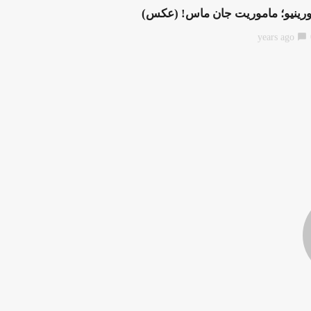
ورینیو؛ ماموریت جان ماس! (عکس)
chat_bubble