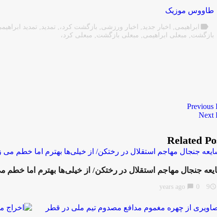
طاووس موزیک
label
ابراهیمی
,
اخبار جدید
,
اخبار ورزشی
,
بازگشت کرد،
,
تمدید
,
تمدید ابراهیم
بازگشت
,
مبعلی ابراهیمی
,
مبعلی بازگشت
,
مبعلی کرد،
Previous 
Next 
Related Po
یعه جنجال مهاجم استقلال در رختکن/ از خیلی‌ها بهترم اما خطم می
chat_bubble
0
9 years ago
access_time