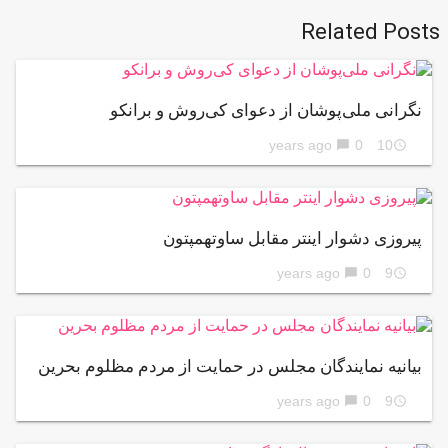
Related Posts
نگرانی ملی‌پوشان از دعوای کی‌روش و برانکو
0
10 years ago
chat_bubble
access_time
پیروزی دشوار اینتر مقابل ساوتهمپتون
0
9 years ago
chat_bubble
access_time
بیانیه نمایندگان مجلس در حمایت از مردم مظلوم بحرین
0
9 years ago
chat_bubble
access_time