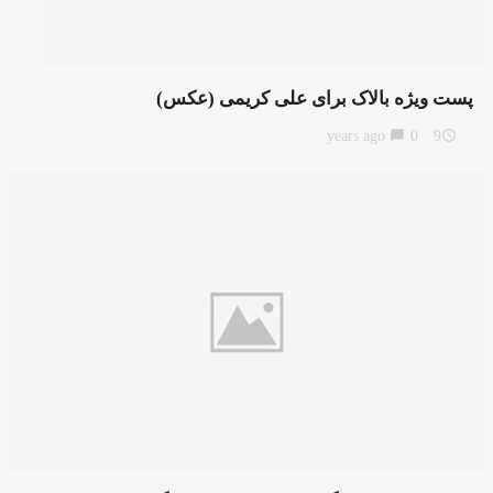
پست ویژه بالاک برای علی کریمی (عکس)
chat_bubble
0
9 years ago
access_time