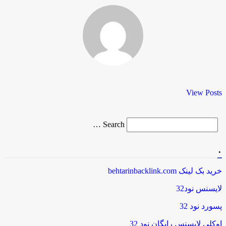
View Posts
Search
Search …
for
.
خرید بک لینک behtarinbacklink.com
لایسنس نود32
پسورد نود 32
اوکلی لایسنس رایگان نود 32