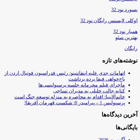
پسورد نود 32
اوکلی لایسنس رایگان نود 32
همیار نود 32
بهترین سئو
رایگان
نوشته‌های تازه
اتهامات جدی علیه اینفانتینو: رئیس فدراسیون فوتبال اردن از
باج‌خواهی فیفا پرده برداشت
ماجرای فیلم محرمانه جلسه پرسپولیسی‌ها
کنایه جالب خلیلی به مدیران نساجی
خاتم‌الانبیا: اقدام به محاصره به منزله توسعه جنگ است
پرسپولیس 1 – پیرامیدز 0: شکست قهرمان آفریقا!
آخرین دیدگاه‌ها
بایگانی‌ها
آگوست 2026