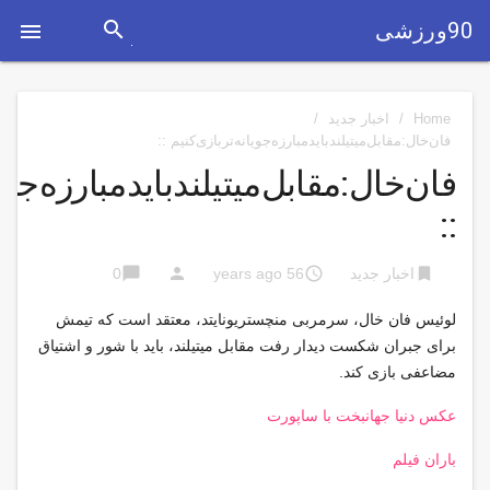
search
90ورزشی

Home
/
اخبار جدید
/
فان‌خال:مقابل‌میتیلندباید‌مبارزه‌جویانه‌تربازی‌کنیم ::
فان‌خال:مقابل‌میتیلندباید‌مبارزه‌جوی
::
chat_bubble
person
access_time
bookmark
اخبار جدید
56 years ago
0
لوئیس فان خال، سرمربی منچستریونایتد، معتقد است که تیمش
برای جبران شکست دیدار رفت مقابل ‏میتیلند، باید با شور و اشتیاق
مضاعفی بازی کند.‏
عکس دنیا جهانبخت با ساپورت
باران فیلم