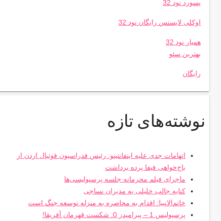
پسورد نود 32
اوکلی لایسنس رایگان نود 32
همیار نود 32
بهترین سئو
رایگان
نوشته‌های تازه
اتهامات جدی علیه اینفانتینو: رئیس فدراسیون فوتبال اردن از
باج‌خواهی فیفا پرده برداشت
ماجرای فیلم محرمانه جلسه پرسپولیسی‌ها
کنایه جالب خلیلی به مدیران نساجی
خاتم‌الانبیا: اقدام به محاصره به منزله توسعه جنگ است
پرسپولیس 1 – پیرامیدز 0: شکست قهرمان آفریقا!