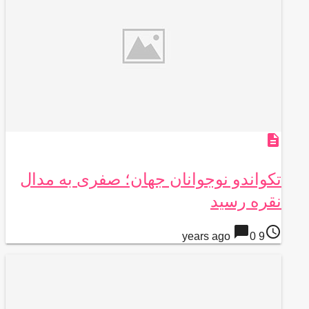
description
تکواندو نوجوانان جهان؛ صفری به مدال
نقره رسید
chat_bubble
access_time
0
9 years ago