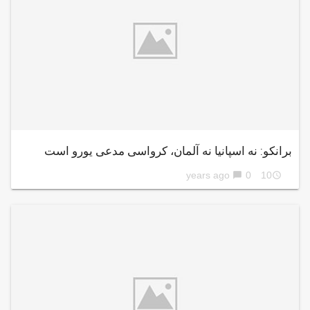
برانکو: نه اسپانیا نه آلمان، کرواسی مدعی یورو است
0
10 years ago
chat_bubble
access_time