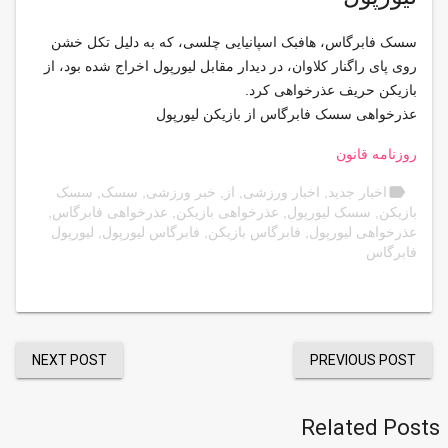
سسک فابرگاس، هافبک اسپانیایی چلسی، که به دلیل تکل خشن
روی پای راگنار کلاوان، در دیدار مقابل لیورپول اخراج شده بود، از
بازیکن حریف عذرخواهی کرد.
عذرخواهی سسک فابرگاس از بازیکن لیورپول
روزنامه قانون
label
اخبار جدید
,
اخبار ورزشی
,
از
,
خبر ورزشی
,
سسک
,
سسک
بازیکن
,
سسک لیورپول
,
عذرخواهی بازیکن
,
عذرخواهی فابرگاس
,
عذرخواهی لیورپول
,
فابرگاس بازیکن
,
فابرگاس لیورپول
,
لیورپول
فابرگاس
NEXT POST
PREVIOUS POST
Related Posts