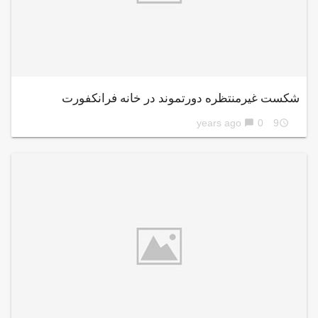
شکست غیرمنتظره دورتموند در خانه فرانکفورت
0
9 years ago
chat_bubble
access_time