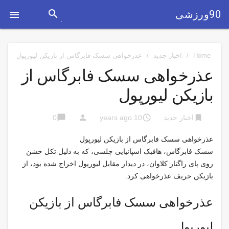
search
90ورزشی

Home
/
اخبار جدید
/
عذرخواهی سسک فابرگاس از بازیکن لیورپول
عذرخواهی سسک فابرگاس از
بازیکن لیورپول
chat_bubble
person
access_time
bookmark
اخبار جدید
10 years ago
0
عذرخواهی سسک فابرگاس از بازیکن لیورپول
سسک فابرگاس، هافبک اسپانیایی چلسی، که به دلیل تکل خشن
روی پای راگنار کلاوان، در دیدار مقابل لیورپول اخراج شده بود، از
بازیکن حریف عذرخواهی کرد.
عذرخواهی سسک فابرگاس از بازیکن
لیورپول