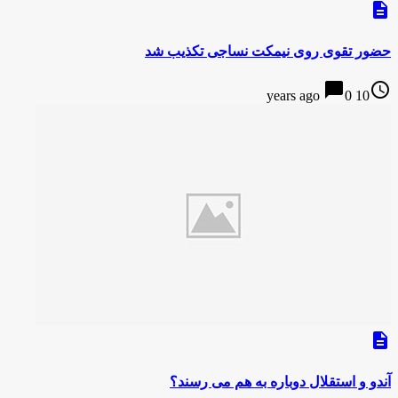
description
حضور تقوی روی نیمکت نساجی تکذیب شد
chat_bubble
access_time
0
10 years ago
description
آندو و استقلال دوباره به هم می رسند؟