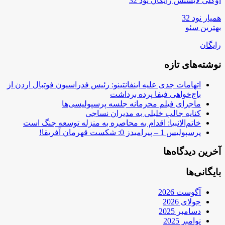
اوکلی لایسنس رایگان نود 32
همیار نود 32
بهترین سئو
رایگان
نوشته‌های تازه
اتهامات جدی علیه اینفانتینو: رئیس فدراسیون فوتبال اردن از
باج‌خواهی فیفا پرده برداشت
ماجرای فیلم محرمانه جلسه پرسپولیسی‌ها
کنایه جالب خلیلی به مدیران نساجی
خاتم‌الانبیا: اقدام به محاصره به منزله توسعه جنگ است
پرسپولیس 1 – پیرامیدز 0: شکست قهرمان آفریقا!
آخرین دیدگاه‌ها
بایگانی‌ها
آگوست 2026
جولای 2026
دسامبر 2025
نوامبر 2025