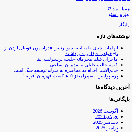
همیار نود 32
بهترین سئو
رایگان
نوشته‌های تازه
اتهامات جدی علیه اینفانتینو: رئیس فدراسیون فوتبال اردن از
باج‌خواهی فیفا پرده برداشت
ماجرای فیلم محرمانه جلسه پرسپولیسی‌ها
کنایه جالب خلیلی به مدیران نساجی
خاتم‌الانبیا: اقدام به محاصره به منزله توسعه جنگ است
پرسپولیس 1 – پیرامیدز 0: شکست قهرمان آفریقا!
آخرین دیدگاه‌ها
بایگانی‌ها
آگوست 2026
جولای 2026
دسامبر 2025
نوامبر 2025