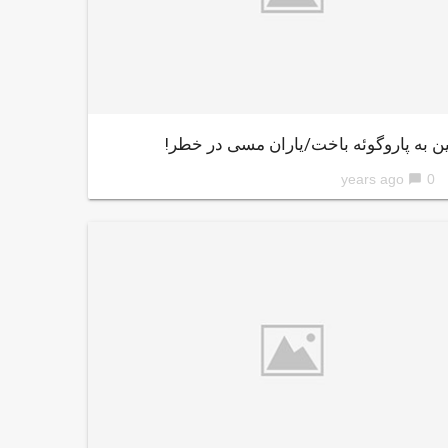
ین به پاروگوئه باخت/یاران مسی در خطر!
0
chat_bubble