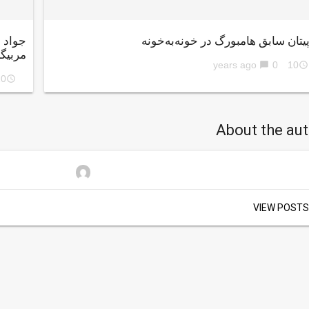
پیتان سابق هامبورگ در خونه‌به‌خونه
جواد ن
مربیگ
0
10 years ago
chat_bubble
access_time
ars ago
access_time
About the au
VIEW POSTS