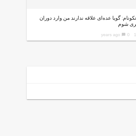
کونام: گویا عده‌ای علاقه ندارند من وارد دوران
ری شوم
0
10 ye
chat_bubble