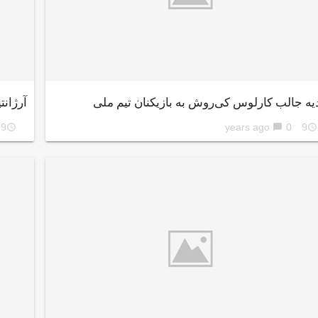
یه جالب کارلوس کی‌روش به بازیکنان تیم ملی
آرژانت
9 years ago
0
9 years ago
access_time
chat_bubble
access_time