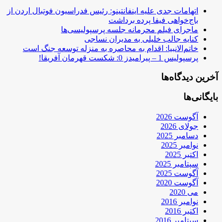
اتهامات جدی علیه اینفانتینو: رئیس فدراسیون فوتبال اردن از
باج‌خواهی فیفا پرده برداشت
ماجرای فیلم محرمانه جلسه پرسپولیسی‌ها
کنایه جالب خلیلی به مدیران نساجی
خاتم‌الانبیا: اقدام به محاصره به منزله توسعه جنگ است
پرسپولیس 1 – پیرامیدز 0: شکست قهرمان آفریقا!
آخرین دیدگاه‌ها
بایگانی‌ها
آگوست 2026
جولای 2026
دسامبر 2025
نوامبر 2025
اکتبر 2025
سپتامبر 2025
آگوست 2025
آگوست 2020
می 2020
نوامبر 2016
اکتبر 2016
سپتامبر 2016