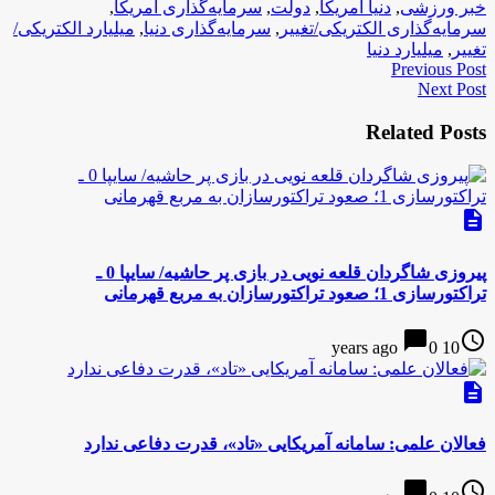
خبر ورزشی
,
دنیا آمریکا
,
دولت
,
سرمایه‌گذاری آمریکا
,
سرمایه‌گذاری الکتریکی/تغییر
,
سرمایه‌گذاری دنیا
,
میلیارد الکتریکی/
تغییر
,
میلیارد دنیا
Previous Post
Next Post
Related Posts
description
پیروزی شاگردان قلعه نویی در بازی پر حاشیه/ سایپا 0 ـ
تراکتورسازی 1؛ صعود تراکتورسازان به مربع قهرمانی
chat_bubble
access_time
0
10 years ago
description
فعالان علمی: سامانه آمریکایی «تاد»، قدرت دفاعی ندارد
chat_bubble
access_time