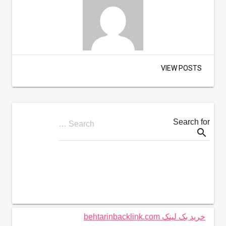
VIEW POSTS
Search for
Search …
search
خرید بک لینک behtarinbacklink.com