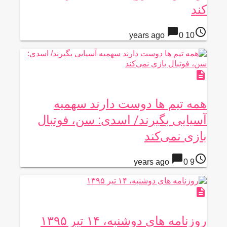
کند
chat_bubble
access_time
0
10 years ago
description
همه تیم ها دوست دارند سهمیه
آسیایی بگیرند/ اسدی: سن، فوتبال
بازی نمی‌کند
chat_bubble
access_time
0
9 years ago
description
روزنامه های دوشنبه، ۱۴ تیر ۱۳۹۵