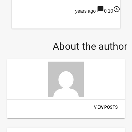
chat_bubble
access_time
0
10 years ago
About the author
VIEW POSTS