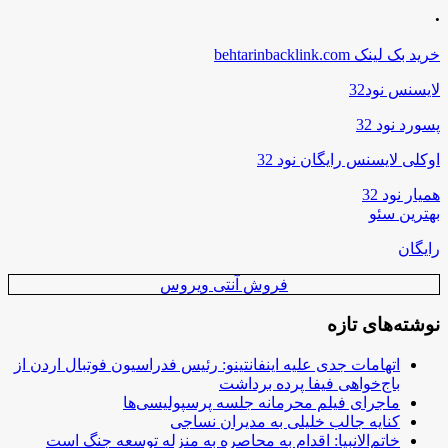
.
خرید بک لینک behtarinbacklink.com
لایسنس نود32
پسورد نود 32
اوکلی لایسنس رایگان نود 32
همیار نود 32
بهترین سئو
رایگان
فروش آنتی ویروس
نوشته‌های تازه
اتهامات جدی علیه اینفانتینو: رئیس فدراسیون فوتبال اردن از
باج‌خواهی فیفا پرده برداشت
ماجرای فیلم محرمانه جلسه پرسپولیسی‌ها
کنایه جالب خلیلی به مدیران نساجی
خاتم‌الانبیا: اقدام به محاصره به منزله توسعه جنگ است