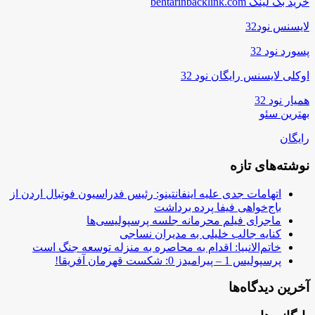
خرید بک لینک behtarinbacklink.com
لایسنس نود32
پسورد نود 32
اوکلی لایسنس رایگان نود 32
همیار نود 32
بهترین سئو
رایگان
نوشته‌های تازه
اتهامات جدی علیه اینفانتینو: رئیس فدراسیون فوتبال اردن از
باج‌خواهی فیفا پرده برداشت
ماجرای فیلم محرمانه جلسه پرسپولیسی‌ها
کنایه جالب خلیلی به مدیران نساجی
خاتم‌الانبیا: اقدام به محاصره به منزله توسعه جنگ است
پرسپولیس 1 – پیرامیدز 0: شکست قهرمان آفریقا!
آخرین دیدگاه‌ها