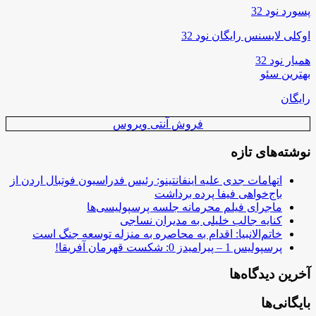
پسورد نود 32
اوکلی لایسنس رایگان نود 32
همیار نود 32
بهترین سئو
رایگان
فروش آنتی ویروس
نوشته‌های تازه
اتهامات جدی علیه اینفانتینو: رئیس فدراسیون فوتبال اردن از
باج‌خواهی فیفا پرده برداشت
ماجرای فیلم محرمانه جلسه پرسپولیسی‌ها
کنایه جالب خلیلی به مدیران نساجی
خاتم‌الانبیا: اقدام به محاصره به منزله توسعه جنگ است
پرسپولیس 1 – پیرامیدز 0: شکست قهرمان آفریقا!
آخرین دیدگاه‌ها
بایگانی‌ها