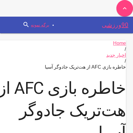
expand_less
search
90ورزشی
برگه نمونه
Home
/
اخبار جدید
/
خاطره بازی AFC از هت‌تریک جادوگر آسیا
خاطره بازی AFC ا
هت‌تریک جادوگر
آسیا