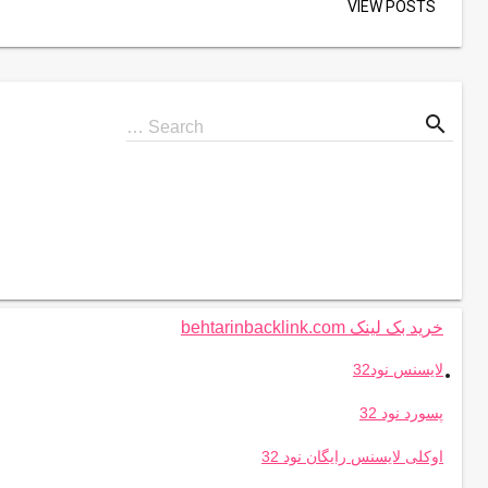
VIEW POSTS
search
Search
Search …
for
خرید بک لینک behtarinbacklink.com
.
لایسنس نود32
پسورد نود 32
اوکلی لایسنس رایگان نود 32