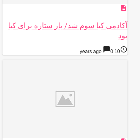
description
آکادمی کیا سوم شد/ باز ستاره برای کیا
بود
chat_bubble
access_time
0
10 years ago