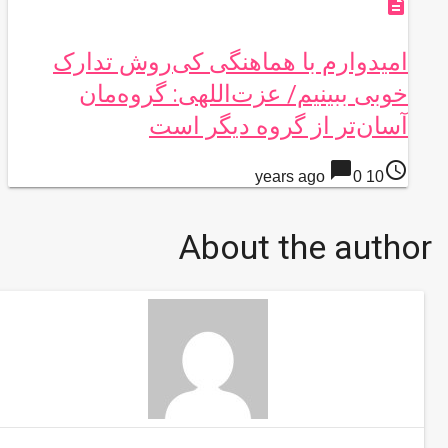
description
امیدوارم با هماهنگی کی‌روش تدارک
خوبی ببینیم/ عزت‌اللهی: گروه‌مان
آسان‌تر از گروه دیگر است
chat_bubble
access_time
0
10 years ago
About the author