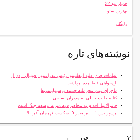
همیار نود 32
بهترین سئو
رایگان
نوشته‌های تازه
اتهامات جدی علیه اینفانتینو: رئیس فدراسیون فوتبال اردن از
باج‌خواهی فیفا پرده برداشت
ماجرای فیلم محرمانه جلسه پرسپولیسی‌ها
کنایه جالب خلیلی به مدیران نساجی
خاتم‌الانبیا: اقدام به محاصره به منزله توسعه جنگ است
پرسپولیس 1 – پیرامیدز 0: شکست قهرمان آفریقا!