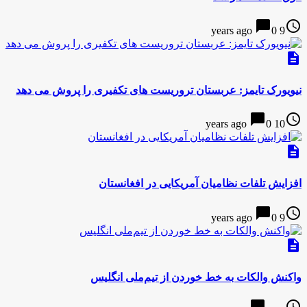
chat_bubble
access_time
0
9 years ago
description
نیویورک تایمز: عربستان تروریست های تکفیری را پروش می دهد
chat_bubble
access_time
0
10 years ago
description
افزایش تلفات نظامیان آمریکایی در افغانستان
chat_bubble
access_time
0
9 years ago
description
واکنش والکات به خط‌ خوردن از تیم‌ملی انگلیس
chat_bubble
access_time