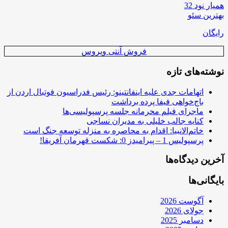
همیار نود 32
بهترین سئو
رایگان
فروش آنتی ویروس
نوشته‌های تازه
اتهامات جدی علیه اینفانتینو: رئیس فدراسیون فوتبال اردن از
باج‌خواهی فیفا پرده برداشت
ماجرای فیلم محرمانه جلسه پرسپولیسی‌ها
کنایه جالب خلیلی به مدیران نساجی
خاتم‌الانبیا: اقدام به محاصره به منزله توسعه جنگ است
پرسپولیس 1 – پیرامیدز 0: شکست قهرمان آفریقا!
آخرین دیدگاه‌ها
بایگانی‌ها
آگوست 2026
جولای 2026
دسامبر 2025