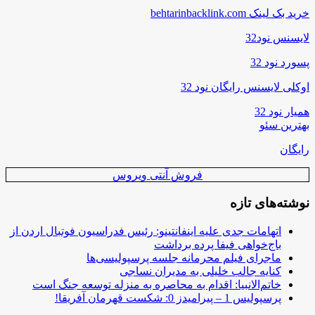
خرید بک لینک behtarinbacklink.com
لایسنس نود32
پسورد نود 32
اوکلی لایسنس رایگان نود 32
همیار نود 32
بهترین سئو
رایگان
فروش آنتی ویروس
نوشته‌های تازه
اتهامات جدی علیه اینفانتینو: رئیس فدراسیون فوتبال اردن از
باج‌خواهی فیفا پرده برداشت
ماجرای فیلم محرمانه جلسه پرسپولیسی‌ها
کنایه جالب خلیلی به مدیران نساجی
خاتم‌الانبیا: اقدام به محاصره به منزله توسعه جنگ است
پرسپولیس 1 – پیرامیدز 0: شکست قهرمان آفریقا!