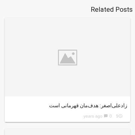
Related Posts
زادعلی‌اصغر: هدف‌مان قهرمانی است
0
9 years ago
chat_bubble
access_time