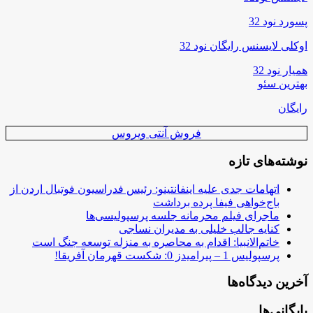
پسورد نود 32
اوکلی لایسنس رایگان نود 32
همیار نود 32
بهترین سئو
رایگان
فروش آنتی ویروس
نوشته‌های تازه
اتهامات جدی علیه اینفانتینو: رئیس فدراسیون فوتبال اردن از
باج‌خواهی فیفا پرده برداشت
ماجرای فیلم محرمانه جلسه پرسپولیسی‌ها
کنایه جالب خلیلی به مدیران نساجی
خاتم‌الانبیا: اقدام به محاصره به منزله توسعه جنگ است
پرسپولیس 1 – پیرامیدز 0: شکست قهرمان آفریقا!
آخرین دیدگاه‌ها
بایگانی‌ها