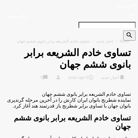
90ورزشی
search
برگه نمونه
search
Home
/
اخبار جدید
/
تساوی خادم الشریعه برابر بانوی ششم جهان
تساوی خادم الشریعه برابر
بانوی ششم جهان
chat_bubble
person
access_time
bookmark
اخبار جدید
9 years ago
0
تساوی خادم الشریعه برابر بانوی ششم جهان
نماینده شطرنج بانوان ایران کارش را در آخرین مرحله گرندپری
بانوان جهان با تساوی برابر شطرنج باز قدرتمند هند آغاز کرد.
تساوی خادم الشریعه برابر بانوی ششم
جهان