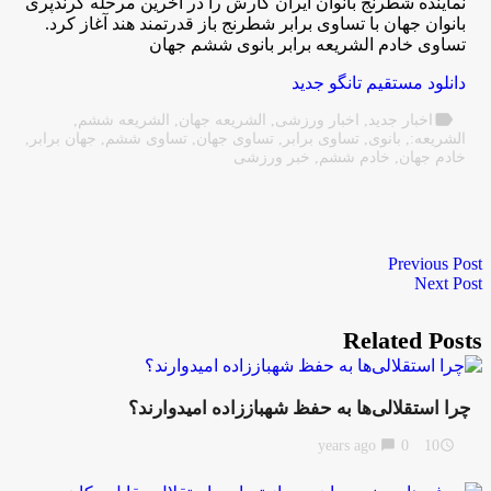
نماینده شطرنج بانوان ایران کارش را در آخرین مرحله گرندپری
بانوان جهان با تساوی برابر شطرنج باز قدرتمند هند آغاز کرد.
تساوی خادم الشریعه برابر بانوی ششم جهان
دانلود مستقیم تانگو جدید
label
اخبار جدید
,
اخبار ورزشی
,
الشریعه جهان
,
الشریعه ششم
,
الشریعه:
,
بانوی
,
تساوی برابر
,
تساوی جهان
,
تساوی ششم
,
جهان برابر
,
خادم جهان
,
خادم ششم
,
خبر ورزشی
Previous Post
Next Post
Related Posts
چرا استقلالی‌ها به حفظ شهباززاده امیدوارند؟
chat_bubble
0
10 years ago
access_time