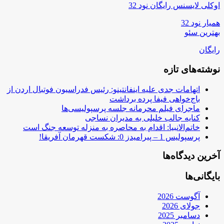
اوکلی لایسنس رایگان نود 32
همیار نود 32
بهترین سئو
رایگان
نوشته‌های تازه
اتهامات جدی علیه اینفانتینو: رئیس فدراسیون فوتبال اردن از
باج‌خواهی فیفا پرده برداشت
ماجرای فیلم محرمانه جلسه پرسپولیسی‌ها
کنایه جالب خلیلی به مدیران نساجی
خاتم‌الانبیا: اقدام به محاصره به منزله توسعه جنگ است
پرسپولیس 1 – پیرامیدز 0: شکست قهرمان آفریقا!
آخرین دیدگاه‌ها
بایگانی‌ها
آگوست 2026
جولای 2026
دسامبر 2025