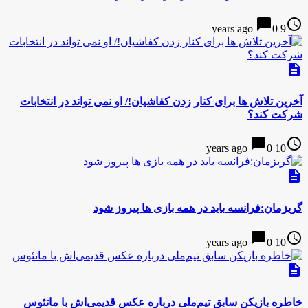
chat_bubble
access_time
0
9 years ago
description
آخرین تلاش ها برای کنار زدن کفاشیان!/ او نمی تواند در انتخابات
شرکت کند؟
chat_bubble
access_time
0
10 years ago
description
گریزمان:فرانسه باید در همه بازی ها پیروز شود
chat_bubble
access_time
0
10 years ago
description
خاطره بازیکن سابق تیم‌ملی درباره عکس قدیمی‌اش با ماتئوس